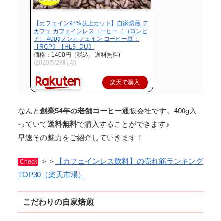
【カフェイン97%以上カット】自家焙煎 デ
カフェ カフェインレスコーヒー（コロンビ
ア） 400gノンカフェイン コーヒー豆：
【RCP】【HLS_DU】
価格：1400円（税込、送料無料)
(2020/5/28時点)
楽天で購入
なんと
創業54年の老舗コーヒー
通販会社です。400g入
っていて
送料無料
で購入することができます♪
早速その魅力をご紹介していきます！
＞＞
【カフェインレス飲料】の売れ筋ランキング
Check
TOP30（楽天市場）
こだわりの自家焙煎