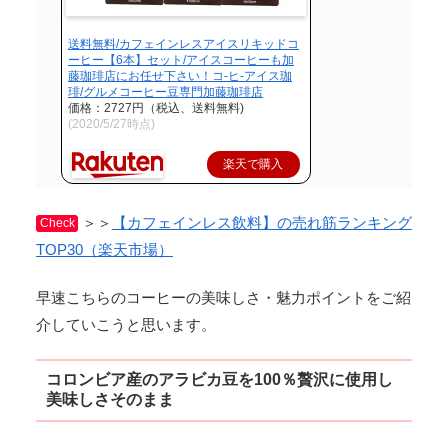
送料無料/カフェインレスアイスリキッドコ
ーヒー【6本】セット/アイスコーヒーも加
藤珈琲店にお任せ下さい！コ-ヒ-アイス珈
琲/グルメコーヒー豆専門加藤珈琲店
価格：2727円（税込、送料無料)
(2020/5/27時点)
楽天で購入
＞＞
【カフェインレス飲料】の売れ筋ランキング
Check
TOP30（楽天市場）
早速こちらのコーヒーの美味しさ・魅力ポイントをご紹
介していこうと思います。
コロンビア産のアラビカ豆を100％贅沢に使用し
美味しさそのまま