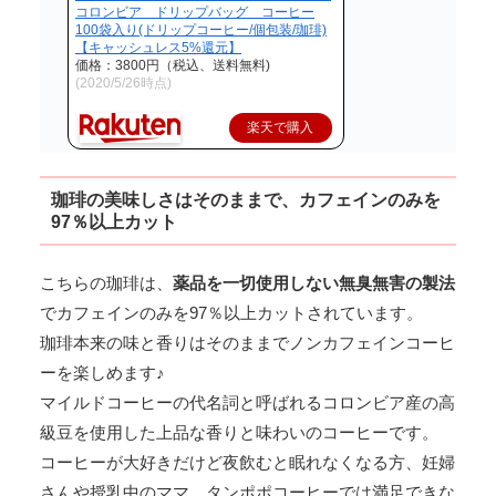
コロンビア ドリップバッグ コーヒー
100袋入り(ドリップコーヒー/個包装/珈琲)
【キャッシュレス5%還元】
価格：3800円（税込、送料無料)
(2020/5/26時点)
楽天で購入
珈琲の美味しさはそのままで、カフェインのみを
97％以上カット
こちらの珈琲は、
薬品を一切使用しない無臭無害の製法
でカフェインのみを97％以上カットされています。
珈琲本来の味と香りはそのままでノンカフェインコーヒ
ーを楽しめます♪
マイルドコーヒーの代名詞と呼ばれるコロンビア産の高
級豆を使用した上品な香りと味わいのコーヒーです。
コーヒーが大好きだけど夜飲むと眠れなくなる方、妊婦
さんや授乳中のママ、タンポポコーヒーでは満足できな