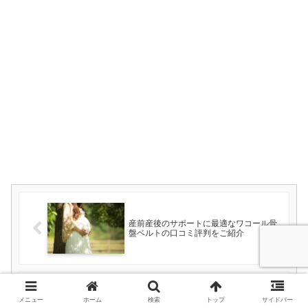
産前産後のサポートに最適なワコール骨
盤ベルトの口コミ評判をご紹介
メニュー
ホーム
検索
トップ
サイドバー
サマーインファントスワドルミーが使い