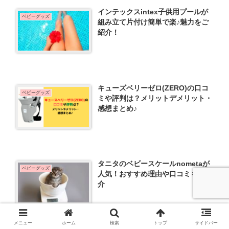
インテックスintex子供用プールが
ベビーグッズ
組み立て片付け簡単で楽♪魅力をご
紹介！
キューズベリーゼロ(ZERO)の口コ
ベビーグッズ
ミや評判は？メリットデメリット・
感想まとめ♪
タニタのベビースケールnometaが
ベビーグッズ
人気！おすすめ理由や口コミもご紹
介
メニュー
ホーム
検索
トップ
サイドバー