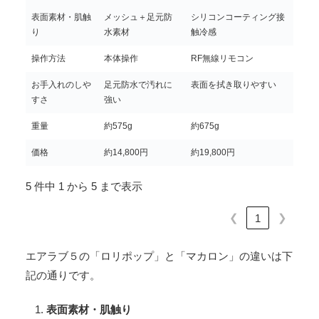
表面素材・肌触
メッシュ＋足元防
シリコンコーティング接
り
水素材
触冷感
操作方法
本体操作
RF無線リモコン
お手入れのしや
足元防水で汚れに
表面を拭き取りやすい
すさ
強い
重量
約575g
約675g
価格
約14,800円
約19,800円
5 件中 1 から 5 まで表示
❮
❯
1
エアラブ５の「ロリポップ」と「マカロン」の違いは下
記の通りです。
表面素材・肌触り