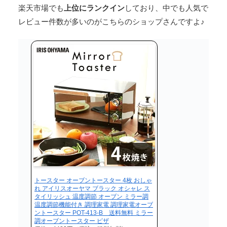
楽天市場でも
上位にランクイン
しており、中でも人気で
レビュー件数が多いのがこちらのショップさんですよ♪
トースター オーブントースター 4枚 おしゃ
れ アイリスオーヤマ ブラック オシャレ ス
タイリッシュ 温度調節 オーブン ミラー調
温度調節機能付き 調理家電 調理家電オーブ
ントースター POT-413-B 送料無料 ミラー
調オーブントースター ピザ