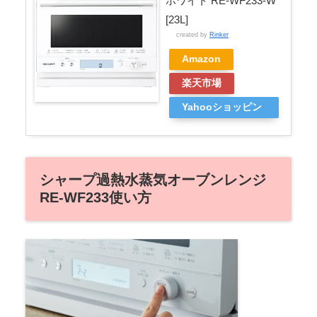
ホワイト RE-WF233-W
[23L]
created by
Rinker
Amazon
楽天市場
Yahooショッピン
グ
シャープ過熱水蒸気オーブンレンジ
RE-WF233使い方