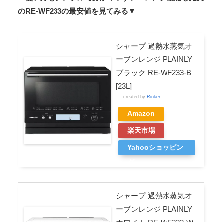
のRE-WF233の最安値を見てみる▼
シャープ 過熱水蒸気オ
ーブンレンジ PLAINLY
ブラック RE-WF233-B
[23L]
created by
Rinker
Amazon
楽天市場
Yahooショッピン
グ
シャープ 過熱水蒸気オ
ーブンレンジ PLAINLY