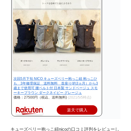
次回5月下旬 NICO キューズベリー抱っこ紐 抱っこひ
も 3年修理保証 送料無料 首座り(約3ヵ月）から3
歳まで使用可 腰ベルト付 日本製 サンドベージュ スモ
ーキーブラウン ダークネイビー グレージュ
価格：27500円（税込、送料無料)
(2021/5/5時点)
楽天で購入
キューズベリー抱っこ紐nicoの口コミ評判をレビューし