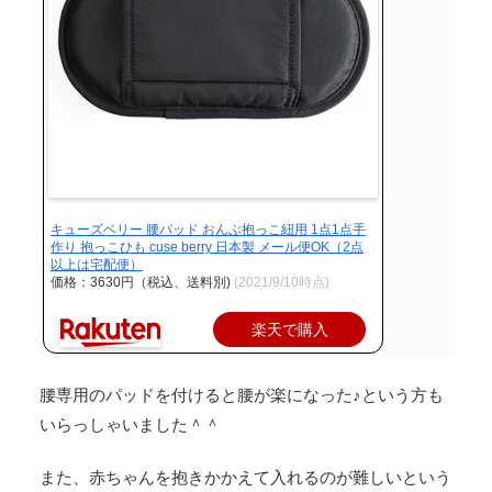
キューズベリー 腰パッド おんぶ抱っこ紐用 1点1点手
作り 抱っこひも cuse berry 日本製 メール便OK（2点
以上は宅配便）
価格：3630円（税込、送料別)
(2021/9/10時点)
楽天で購入
腰専用のパッドを付けると腰が楽になった♪という方も
いらっしゃいました＾＾
また、赤ちゃんを抱きかかえて入れるのが難しいという