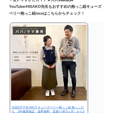
YouTuberHISAKO先生もおすすめの抱っこ紐キューズ
ベリー抱っこ紐nicoはこちらからチェック！
次回5月下旬 NICO キューズベリー抱っこ紐 抱っこひ
も 3年修理保証 送料無料 首座り(約3ヵ月）から3