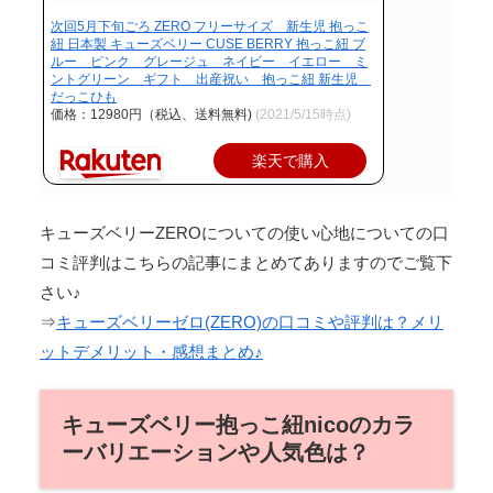
次回5月下旬ごろ ZERO フリーサイズ 新生児 抱っこ
紐 日本製 キューズベリー CUSE BERRY 抱っこ紐 ブ
ルー ピンク グレージュ ネイビー イエロー ミ
ントグリーン ギフト 出産祝い 抱っこ紐 新生児
だっこひも
価格：12980円（税込、送料無料)
(2021/5/15時点)
楽天で購入
キューズベリーZEROについての使い心地についての口
コミ評判はこちらの記事にまとめてありますのでご覧下
さい♪
⇒
キューズベリーゼロ(ZERO)の口コミや評判は？メリ
ットデメリット・感想まとめ♪
キューズベリー抱っこ紐nicoのカラ
ーバリエーションや人気色は？