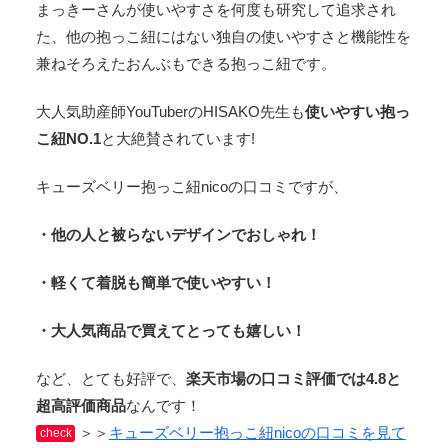
まっきーさんが使いやすさを何度も研究して追求され
た、他の抱っこ紐にはない独自の使いやすさと機能性を
兼ねそろえたおんぶもできる抱っこ紐です。
大人気助産師YouTuberのHISAKO先生も
使いやすい抱っ
こ紐NO.1
と大絶賛されています!
キューズベリー抱っこ紐nicoの口コミですが、
・他の人と被らないデザインでおしゃれ！
・軽くて着脱も簡単で使いやすい！
・大人気商品で買えてとっても嬉しい！
など、とても好評で、
楽天市場の口コミ評価では4.8と
超高評価商品
なんです！
＞＞
キューズベリー抱っこ紐nicoの口コミを見て
check