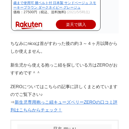
歳まで使用可 腰ベルト付 日本製 サンドベージュ スモ
ーキーブラウン ダークネイビー グレージュ
価格：27500円（税込、送料無料)
(2021/5/5時点)
楽天で購入
ちなみにnicoは首がすわった後の約３～４ヶ月以降から
しか使えません。
新生児から使える抱っこ紐を探している方はZEROがお
すすめです＾＾
ZEROについてはこちらの記事に詳しくまとめています
のでご覧下さい♪
⇒
新生児専用抱っこ紐キューズベリーZEROの口コミ評
判はこちらからチェック！
目次