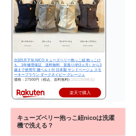
次回5月下旬 NICO キューズベリー抱っこ紐 抱っこひ
も 3年修理保証 送料無料 首座り(約3ヵ月）から3
歳まで使用可 腰ベルト付 日本製 サンドベージュ スモ
ーキーブラウン ダークネイビー グレージュ
価格：27500円（税込、送料無料)
(2021/5/5時点)
楽天で購入
キューズベリー抱っこ紐nicoは洗濯
機で洗える？