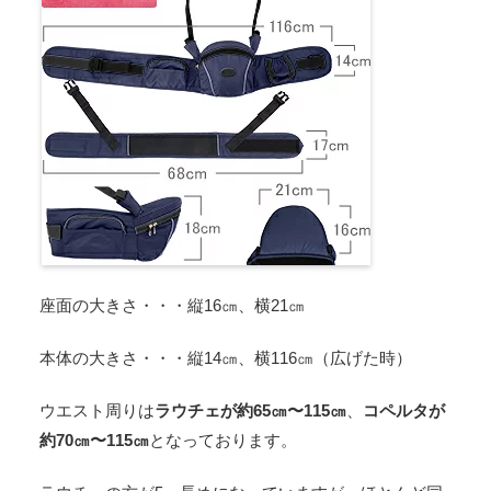
座面の大きさ・・・縦16㎝、横21㎝
本体の大きさ・・・縦14㎝、横116㎝（広げた時）
ウエスト周りは
ラウチェが約65㎝〜115㎝
、
コペルタが
約70㎝〜115㎝
となっております。