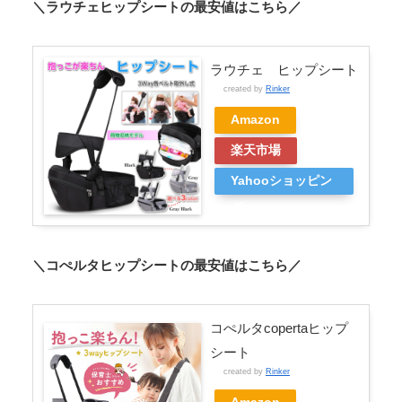
＼ラウチェヒップシートの最安値はこちら／
ラウチェ ヒップシート
created by
Rinker
Amazon
楽天市場
Yahooショッピン
グ
＼コぺルタヒップシートの最安値はこちら／
コぺルタcopertaヒップ
シート
created by
Rinker