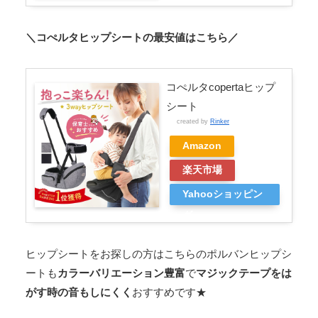
＼コぺルタヒップシートの最安値はこちら／
コぺルタcopertaヒップ
シート
created by
Rinker
Amazon
楽天市場
Yahooショッピン
グ
ヒップシートをお探しの方はこちらのポルバンヒップシ
ートも
カラーバリエーション豊富
で
マジックテープをは
がす時の音もしにくく
おすすめです★