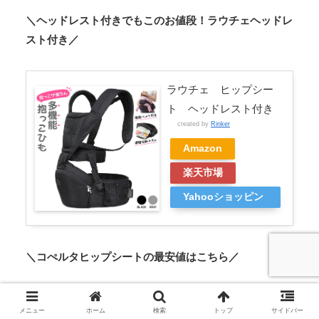
＼ヘッドレスト付きでもこのお値段！ラウチェヘッドレ
スト付き／
ラウチェ ヒップシー
ト ヘッドレスト付き
created by
Rinker
Amazon
楽天市場
Yahooショッピン
グ
＼コぺルタヒップシートの最安値はこちら／
コぺルタcopertaヒップ
メニュー
ホーム
検索
トップ
サイドバー