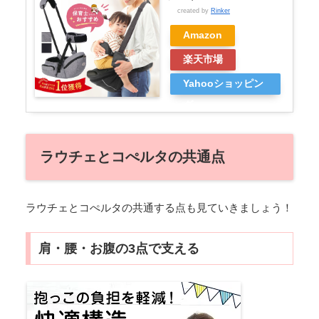
created by
Rinker
Amazon
楽天市場
Yahooショッピン
グ
ラウチェとコぺルタの共通点
ラウチェとコぺルタの共通する点も見ていきましょう！
肩・腰・お腹の3点で支える