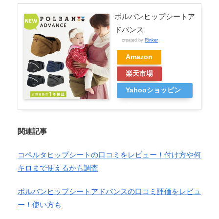
ポルバンヒップシートア
ドバンス
created by
Rinker
Amazon
楽天市場
Yahooショッピン
グ
関連記事
コペルタヒップシートの口コミをレビュー！付け方や何
キロまで使えるかも調査
ポルバンヒップシートアドバンスの口コミ評価をレビュ
ー！使い方も