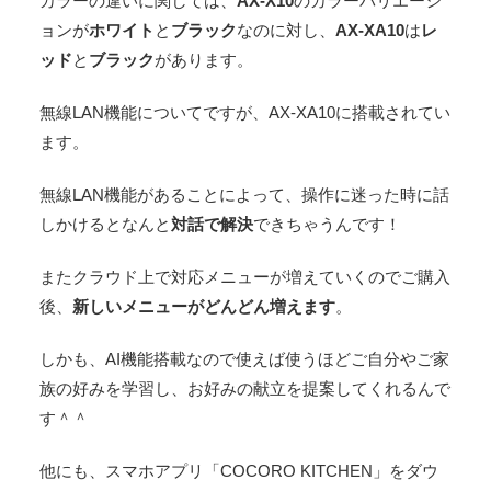
カラーの違いに関しては、
AX-X10
のカラーバリエーシ
ョンが
ホワイト
と
ブラック
なのに対し、
AX-XA10
は
レ
ッド
と
ブラック
があります。
無線LAN機能についてですが、AX-XA10に搭載されてい
ます。
無線LAN機能があることによって、操作に迷った時に話
しかけるとなんと
対話で解決
できちゃうんです！
またクラウド上で対応メニューが増えていくのでご購入
後、
新しいメニューがどんどん増えます
。
しかも、AI機能搭載なので使えば使うほどご自分やご家
族の好みを学習し、お好みの献立を提案してくれるんで
す＾＾
他にも、スマホアプリ「COCORO KITCHEN」をダウ